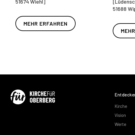
51674 Wiehl]
[Lüdensch
51688 Wi
MEHR ERFAHREN
MEHR
Entdecke
Kirche
Vision
Werte