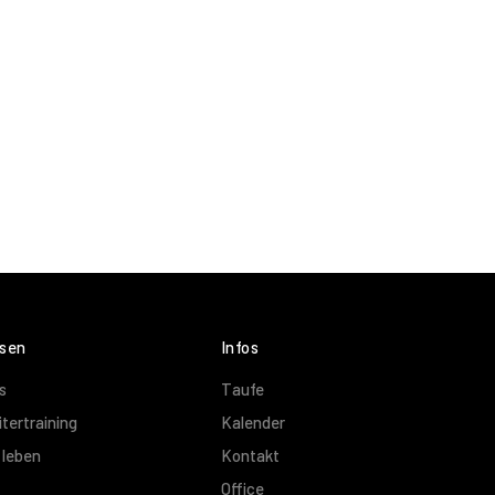
sen
Infos
s
Taufe
tertraining
Kalender
leben
Kontakt
Office