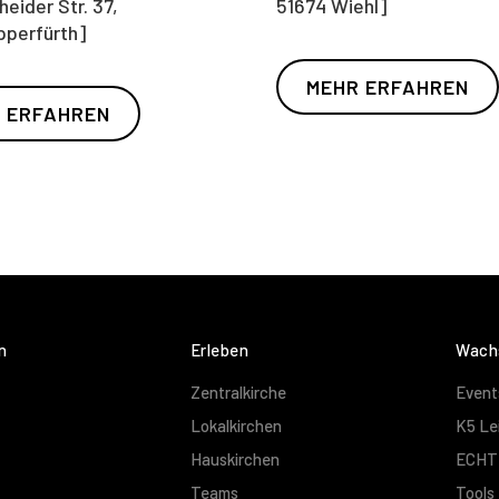
eider Str. 37,
51674 Wiehl]
pperfürth]
MEHR ERFAHREN
 ERFAHREN
n
Erleben
Wach
Zentralkirche
Event
Lokalkirchen
K5 Lei
Hauskirchen
ECHT 
Teams
Tools