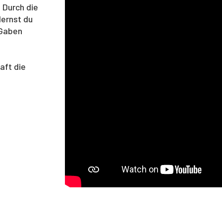
. Durch die
lernst du
 Gaben
aft die